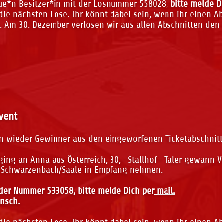
eue*n Besitzer*in mit der Losnummer 558028,
bitte melde D
e nächsten Lose. Ihr könnt dabei sein, wenn ihr einen Abs
t. Am 30. Dezember verlosen wir aus allen Abschnitten den 
vent
 wieder Gewinner aus den eingeworfenen Ticketabschnit
ging an Anna aus Österreich, 30,- Stallhof- Taler gewann 
aus Schwarzenbach/Saale in Empfang nehmen.
der Nummer 533058, bitte melde Dich per
mail.
nsch.
e nächsten Lose. Ihr könnt dabei sein, wenn ihr einen Abs