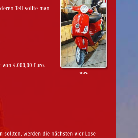
deren Teil sollte man
 von 4.000,00 Euro.
VESPA
n sollten, werden die nächsten vier Lose