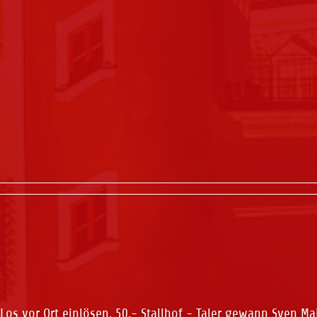
Los vor Ort einlösen, 50,- Stallhof - Taler gewann Sven 